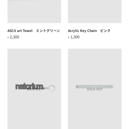
ASCII art Towel ミントグリーン
Acrylic Key Chain ピンク
2,300
1,300
¥
¥
SOLD OUT
SOLD OUT