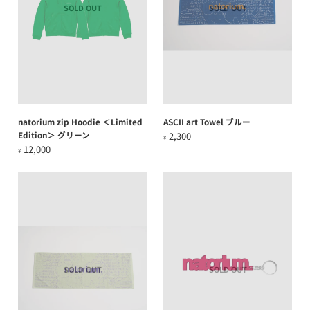
SOLD OUT
SOLD OUT
natorium zip Hoodie ＜Limited
ASCII art Towel ブルー
Edition＞ グリーン
2,300
¥
12,000
¥
SOLD OUT
SOLD OUT