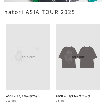
natori ASIA TOUR 2025
SOLD OUT
SOLD OUT
ASCII art S/S Tee ホワイト
ASCII art S/S Tee ブラック
4,300
4,300
¥
¥