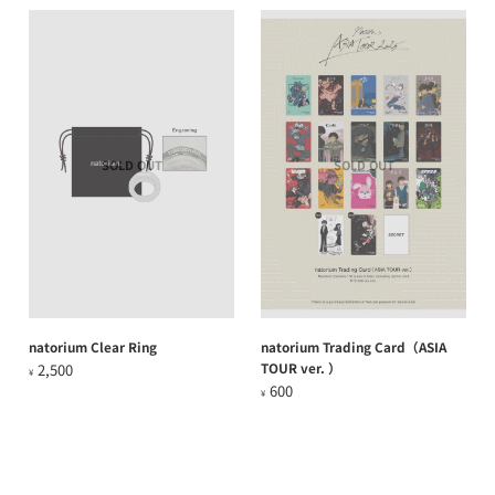
SOLD OUT
SOLD OUT
natorium Clear Ring
natorium Trading Card（ASIA
TOUR ver. ）
2,500
¥
600
¥